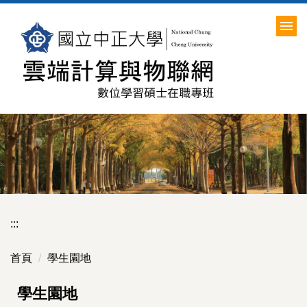
跳
到
主
要
內
容
區
:::
首頁
學生園地
學生園地